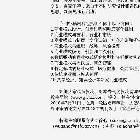
问题、开发新案例、建构新理论，也鼓励提出
交叉、百家争鸣，来自于不同研究设计和选题
思想、新洞见和新启迪。
专刊征稿内容包括但不限于以下方向：
1.商业模式设计、创新过程和动态演化机制
2.商业模式与技术、行业和市场
3.商业模式与制度（文化认知、社会准则和规
4.商业模式与组织、战略、风险投资
5.商业模式模仿、创新和二次创新
6.数据驱动的商业模式研究模型和分析框架构
7.商业模式与大数据、商务智能
8.特定领域的商业模式（医疗健康、公共管理
9.传统企业商业模式创新
10.共享经济、知识经济等新兴商业模式
欢迎大家踊跃投稿。对本专刊的投稿需与
投稿网站（www.glplzz.com）提交，并
2018年7月31日，在第一轮匿名审稿后，
终评审的论文将在2019年初刊发于《管理评
特邀主编联系方式：徐心（xuxin@sem.tsing
（wugang@nsfc.gov.cn）；乔晗（qiaohan@u