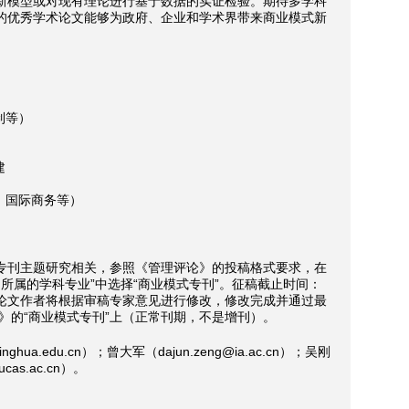
新模型或对现有理论进行基于数据的实证检验。期待多学科
的优秀学术论文能够为政府、企业和学术界带来商业模式新
制等）
建
、国际商务等）
专刊主题研究相关，参照《管理评论》的投稿格式要求，在
在“本文所属的学科专业”中选择“商业模式专刊”。征稿截止时间：
入选论文作者将根据审稿专家意见进行修改，修改完成并通过最
论》的“商业模式专刊”上（正常刊期，不是增刊）。
hua.edu.cn）；曾大军（dajun.zeng@ia.ac.cn）；吴刚
cas.ac.cn）。