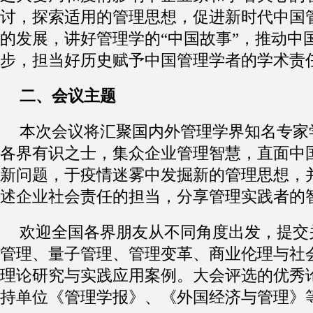
讨
，
探索适用的管理思想
，
促进新时代中国
的发展
，
讲好管理学的
“
中国故事
”，
推动中
步
，
担当好历史赋予中国管理学者的学术责
二
、
会议主题
本次会议将汇聚国内外管理学界知名专家
各界有识之士
，
集众企业管理智慧
，
直面中
新问题
，
于疫情迷雾中发掘新的管理思想
，
述企业社会责任的担当
，
分享管理实践者的
欢迎全国各界朋友从不同角度出发
，
提交
管理
、
量子管理
、
管理变革
、
商业伦理与社
理论研究与实践应用案例
。
大会评选的优秀
持单位
《
管理学报
》、
《
外国经济与管理
》