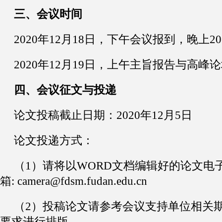
三
、
会议时间
2020
年
1
2
月
1
8
日
，
下午会议报到
，
晚上
20
2020
年
12
月
19
日
，
上午主旨报告与高峰论
四
、
会议征文与投递
论文投稿截止日期
：2020
年
12
月
5
日
论文投递方式
：
（1）
请将以
WORD
文档编辑好的论文电
箱
:
camera@
fdsm.
fudan.edu.cn
（
2）
投稿论文请参考会议支持单位相关
要求进行排版
。