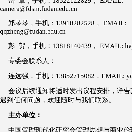
岳
章
，
手机
：
18522122829
，
EMAIL:
camera@
fdsm.
fudan.edu.cn
郑琴琴
，
手机
：13918282528，
EMAIL:
qqzheng@fudan.edu.cn
彭
贺
，
手机
：
13818140439
，
EMAIL: he
专委会联系人
：
连远强
，
手机
：
13852715082，EMAIL: yql
会议后续通知将适时发出议程安排
，
详告
遇到任何问题
，
欢迎随时与我们联系
。
主办单位
：
中国管理现代化研究会管理思想与商业伦