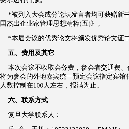
*
被列入大会或分论坛发言者均可获赠新
国杰出企业家管理思想精粹
(
五
)
》。
*
本届会议的优秀论文将颁发优秀论文证
五
、
费用及其它
本次会议不收取会务费
，
参会者交通费
、
将为参会的外地嘉宾统一预定会议指定宾馆
人数控制在
1
00
人左右
，
报满为止
。
六
、
联系方式
复旦大学联系人
：