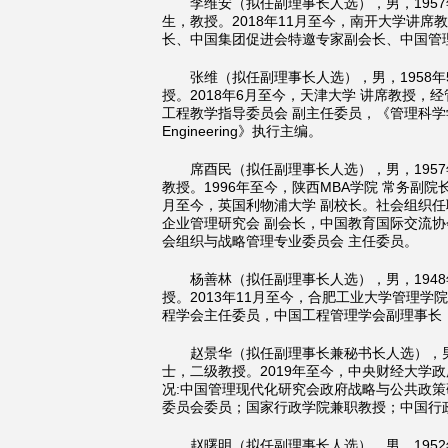
李维安（
拟任副理事长人选
），男，195
生，教授。2018年11月至今，南开大学讲
长、中国集团促进会特邀专家副会长、中国管
张维（拟任副理事长人选），男，1958
授。2018年6月至今，天津大学 讲席教授
工程教学指导委员会 副主任委员，《管理科学学报》和《Jo
Engineering》执行主编。
席酉民（拟任副理事长人选），男，195
教授。1996年至今，陕西MBA学院 常务副院长
月至今，英国利物浦大学 副校长。社会组织任
企业管理研究会 副会长，中国教育国际交流协
会组织与战略管理专业委员会 主任委员。
杨善林（拟任副理事长人选），男，194
授。2013年11月至今，合肥工业大学管理
程学会主任委员，中国工程管理学会副理事长
赵景华（拟任副理事长兼秘书长人选），男
士，二级教授。2019年至今，中央财经大学
况:中国管理现代化研究会政府战略与公共政
委员会委员；国家行政学院兼职教授；中国行
赵曙明（拟任副理事长人选），男，195